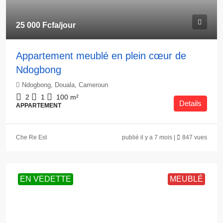
25 000 Fcfa
/jour
Appartement meublé en plein cœur de
Ndogbong
Ndogbong, Douala, Cameroun
2
1
100
m²
Details
APPARTEMENT
Che Re Est
publié il y a 7 mois |
847 vues
EN VEDETTE
MEUBLÉ