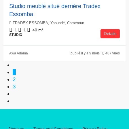
Studio meublé situé derrière Tradex
Essomba
TRADEX ESSOMBA, Yaoundé, Cameroun
1
1
40
m²
Details
STUDIO
Awa Adama
publié il y a 9 mois |
487 vues
1
2
3
About us
Terms and Conditions
Privacy Policy