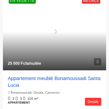
EN VEDETTE
MEUBLÉ
25 000 Fcfa
/nuitée
Appartement meublé Bonamoussadi Santa
Lucia
Bonamoussadi, Douala, Cameroun
2
3
110
m²
Details
APPARTEMENT