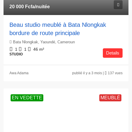
20 000 Fcfa
/nuitée
Beau studio meublé à Bata Nlongkak
bordure de route principale
Bata Nlongkak, Yaoundé, Cameroun
1
1
46
m²
Details
STUDIO
Awa Adama
publié il y a 3 mois |
137 vues
EN VEDETTE
MEUBLÉ