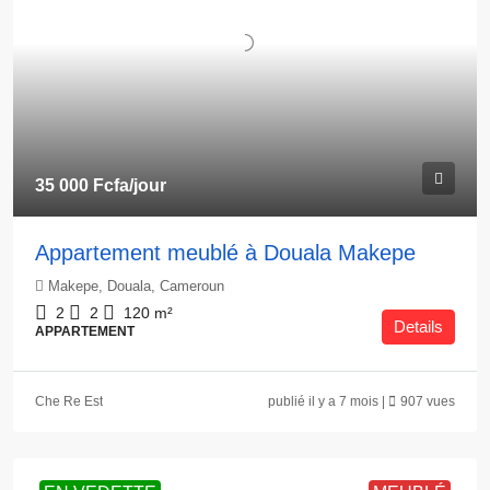
35 000 Fcfa
/jour
Appartement meublé à Douala Makepe
Makepe, Douala, Cameroun
2
2
120
m²
Details
APPARTEMENT
Che Re Est
publié il y a 7 mois |
907 vues