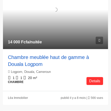
14 000 Fcfa
/nuitée
Chambre meublée haut de gamme à
Douala Logpom
Logpom, Douala, Cameroun
1
1
20
m²
Details
CHAMBRE
Léa Immobilier
publié il y a 8 mois |
566 vues