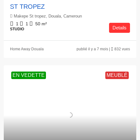
ST TROPEZ
Makepe St tropez, Douala, Cameroun
1
1
50
m²
Details
STUDIO
Home Away Douala
publié il y a 7 mois |
832 vues
EN VEDETTE
MEUBLÉ