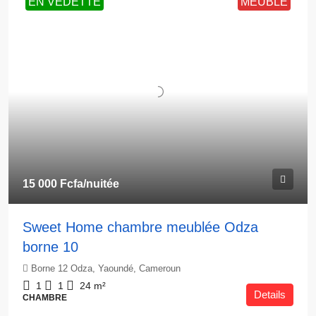
EN VEDETTE
MEUBLÉ
15 000 Fcfa
/nuitée
Sweet Home chambre meublée Odza
borne 10
Borne 12 Odza, Yaoundé, Cameroun
1
1
24
m²
Details
CHAMBRE