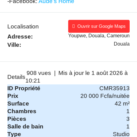
-Facebook:
Aude’s Home
Localisation
Ouvrir sur Google Maps
Youpwe, Douala, Cameroun
Adresse:
Douala
Ville:
908 vues |
Mis à jour le 1 août 2026 à
Details
10:21
ID Propriété
CMR35913
Prix
20 000 Fcfa/nuitée
Surface
42 m²
Chambres
1
Pièces
3
Salle de bain
1
Type
Studio