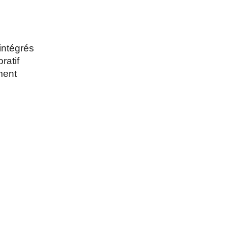
intégrés
ratif
ment