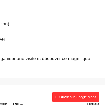
tion)
yer
aniser une visite et découvrir ce magnifique
Ouvrir sur Google Maps
roun
Douala
Ville: