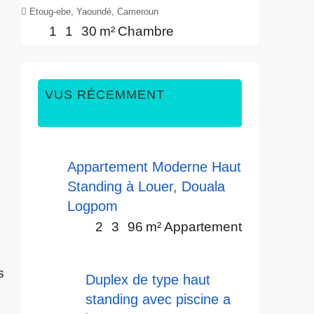
Etoug-ebe, Yaoundé, Cameroun
1
1
30
m²
Chambre
VUS RÉCEMMENT
Appartement Moderne Haut
Standing à Louer, Douala
Logpom
2
3
96
m²
Appartement
s
Duplex de type haut
standing avec piscine a