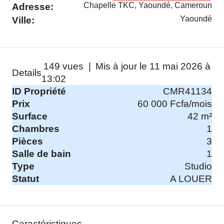
Chapelle TKC, Yaoundé, Cameroun
Adresse:
Yaoundé
Ville:
149 vues |
Mis à jour le 11 mai 2026 à
Details
13:02
ID Propriété
CMR41134
Prix
60 000 Fcfa/mois
Surface
42 m²
Chambres
1
Pièces
3
Salle de bain
1
Type
Studio
Statut
A LOUER
Caractéristiques